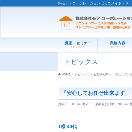
㈱モア・コーポレーションはミニメイド・サ
講座・セミナー
業務内容
LESSON
SERVICE
トピックス
HOME
»
トピックス
»
お客様の声
»
「安心してお
「安心してお任せ出来ます」
投稿日 : 2018年8月20日
最終更新日時 : 2018年8
T様 40代