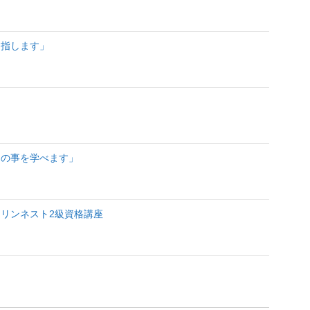
目指します」
納の事を学べます」
リンネスト2級資格講座