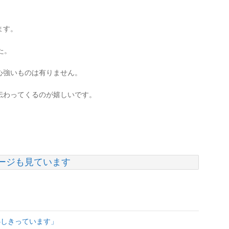
ます。
た。
心強いものは有りません。
伝わってくるのが嬉しいです。
ージも見ています
」
心しきっています」