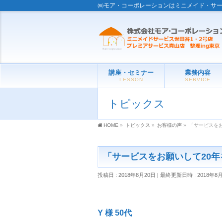
㈱モア・コーポレーションはミニメイド・サ
講座・セミナー
業務内容
LESSON
SERVICE
トピックス
HOME
»
トピックス
»
お客様の声
»
「サービスを
「サービスをお願いして20
投稿日 : 2018年8月20日
最終更新日時 : 2018年8
Y 様 50代